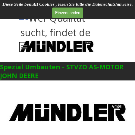
Direkt zum Seiteninhalt
Diese Seite benutzt Cookies , lesen Sie bitte die Datenschutzhinweise.
Social Media
Einverstanden
Wer Qualitat
sucht, findet de
Menü überspringen
Spezial Umbauten - STVZO AS-MOTOR
JOHN DEERE