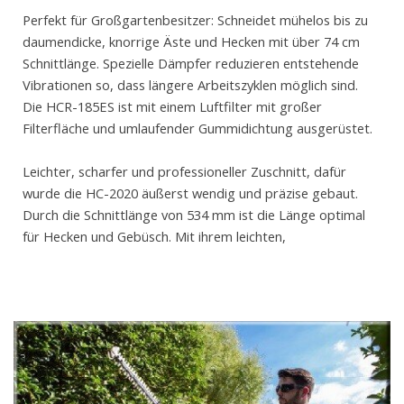
Perfekt für Großgartenbesitzer: Schneidet mühelos bis zu
daumendicke, knorrige Äste und Hecken mit über 74 cm
Schnittlänge. Spezielle Dämpfer reduzieren entstehende
Vibrationen so, dass längere Arbeitszyklen möglich sind.
Die HCR-185ES ist mit einem Luftfilter mit großer
Filterfläche und umlaufender Gummidichtung ausgerüstet.
Leichter, scharfer und professioneller Zuschnitt, dafür
wurde die HC-2020 äußerst wendig und präzise gebaut.
Durch die Schnittlänge von 534 mm ist die Länge optimal
für Hecken und Gebüsch. Mit ihrem leichten,
emissionsarmen 21,2 ccm-Motor, ist sie die ideale Wahl für
den Hausgebrauch, aber auch mittelgroße professionelle
Arbeiten.
Wir beraten Sie gerne. Kommen Sie vorbei oder
Rufen
Sie
uns an.