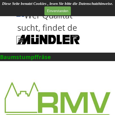
Direkt zum Seiteninhalt
Diese Seite benutzt Cookies , lesen Sie bitte die Datenschutzhinweise.
Social Media
Einverstanden
Wer Qualitat
sucht, findet de
Menü überspringen
Baumstumpffräse