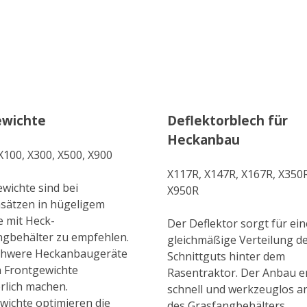
wichte
Deflektorblech für
Heckanbau
X100, X300, X500, X900
X117R, X147R, X167R, X350
wichte sind bei
X950R
sätzen in hügeligem
 mit Heck-
Der Deflektor sorgt für ein
ngbehälter zu empfehlen.
gleichmäßige Verteilung d
chwere Heckanbaugeräte
Schnittguts hinter dem
 Frontgewichte
Rasentraktor. Der Anbau e
rlich machen.
schnell und werkzeuglos an
wichte optimieren die
des Grasfangbehälters.