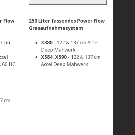
r Flow
250 Liter fassendes Power Flow
Grasaufnahmesystem
37 cm
X380
- 122 & 137 cm Accel
Deep Mähwerk
ccel
X584, X590
- 122 & 137 cm
 60 HC
Accel Deep Mähwerk
07 cm