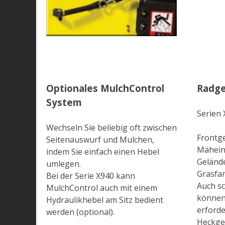
Optionales MulchControl
Radge
System
Serien 
Wechseln Sie beliebig oft zwischen
Frontge
Seitenauswurf und Mulchen,
Mähein
indem Sie einfach einen Hebel
Gelände
umlegen.
Grasfa
Bei der Serie X940 kann
Auch s
MulchControl auch mit einem
können
Hydraulikhebel am Sitz bedient
erforde
werden (optional).
Heckge