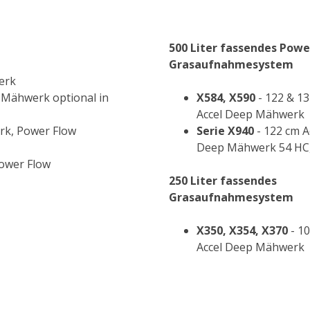
500 Liter fassendes Powe
Grasaufnahmesystem
erk
 Mähwerk optional in
X584, X590
- 122 & 1
Accel Deep Mähwerk
rk, Power Flow
Serie X940
- 122 cm A
Deep Mähwerk 54 HC,
ower Flow
250 Liter fassendes
Grasaufnahmesystem
X350, X354, X370
- 1
Accel Deep Mähwerk