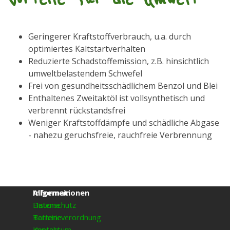
Geringerer Kraftstoffverbrauch, u.a. durch
optimiertes Kaltstartverhalten
Reduzierte Schadstoffemission, z.B. hinsichtlich
umweltbelastendem Schwefel
Frei von gesundheitsschädlichem Benzol und Blei
Enthaltenes Zweitaktöl ist vollsynthetisch und
verbrennt rückstandsfrei
Weniger Kraftstoffdämpfe und schädliche Abgase
- nahezu geruchsfreie, rauchfreie Verbrennung
Allgemein
Informationen
Historie
Datenschutz
Termine
Batterieverordnung
Kontakt
Impressum